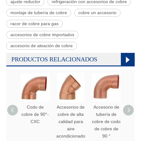
ajuste reductor
refrigeración con accesorios de cobre
montaje de tubería de cobre
cobre un accesorio
racor de cobre para gas
accesorios de cobre importados
accesorio de aleación de cobre
PRODUCTOS RELACIONADOS
Codo de
Accesorios de
Accesorio de
acopl
cobre de 90°-
cobre de alta
tubería de
de rep
CXC
calidad para
cobre de codo
de co
aire
de cobre de
acondicionado
90 °