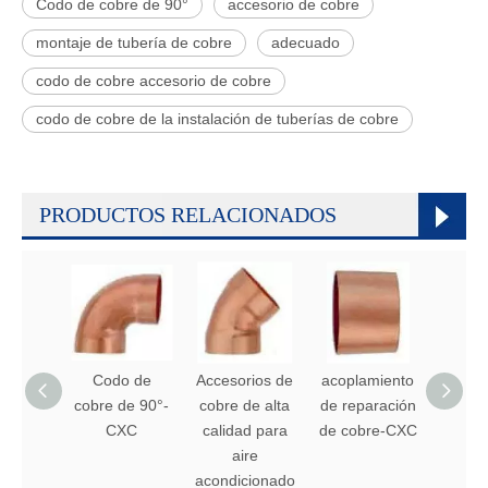
Codo de cobre de 90°
accesorio de cobre
montaje de tubería de cobre
adecuado
codo de cobre accesorio de cobre
codo de cobre de la instalación de tuberías de cobre
PRODUCTOS RELACIONADOS
Codo de
Accesorios de
acoplamiento
Raco
cobre de 90°-
cobre de alta
de reparación
cobre
CXC
calidad para
de cobre-CXC
pulga
aire
tube
acondicionado
refrig