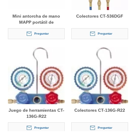
Mini antorcha de mano
Colectores CT-536DGF
MAPP portátil de
encendido automático de
doble punta
Preguntar
Preguntar
Juego de herramientas CT-
Colectores CT-136G-R22
136G-R22
Preguntar
Preguntar