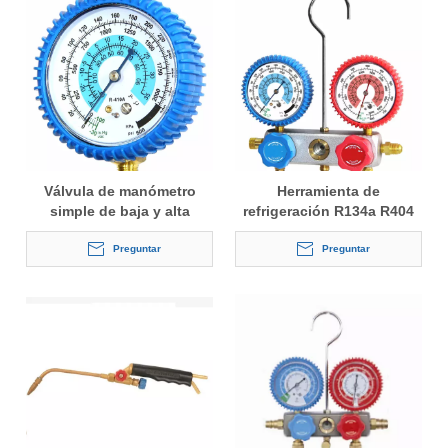
Válvula de manómetro
Herramienta de
simple de baja y alta
refrigeración R134a R404
presión para refrigerante
Medidor de presión del
R134A/R22/R404A/R406A
Preguntar
colector de refrigerante
Preguntar