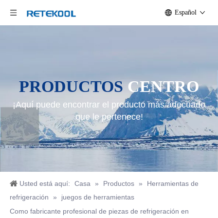
Español
PRODUCTOS
CENTRO
¡Aquí puede encontrar el producto más adecuado
que le pertenece!
Usted está aquí:
Casa
»
Productos
»
Herramientas de
refrigeración
»
juegos de herramientas
Como fabricante profesional de piezas de refrigeración en