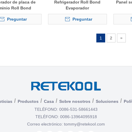
rador de placa de
Refrigerador Roll Bond
Panel s
minio Roll Bond
Evaporador
Preguntar
Preguntar
1
2
»
/
/
/
/
/
ticias
Productos
Casa
Sobre nosotros
Soluciones
Polí
TELÉFONO: 0086-531-58661443
TELÉFONO: 0086-13964095918
Correo electrónico:
tommy@retekool.com