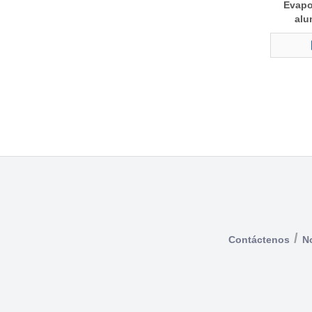
Evapo
alu
/
Contáctenos
No