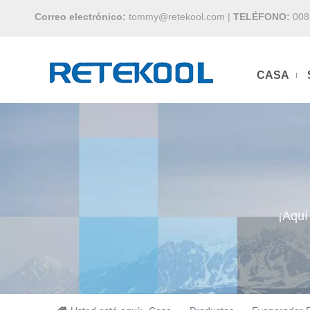
Correo electrónico:
tommy@retekool.com
|
TELÉFONO:
008
CASA
¡Aquí