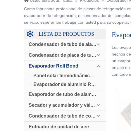
Usted está aquí:
Casa
»
Productos
»
Evaporador R
Como fabricante profesional de piezas de refrigeración en
evaporador de refrigeración, el condensador del congelador
servicio, esperamos trabajar con usted para su cooperaci
LISTA DE PRODUCTOS
Evapor
Condensador de tubo de alambre
Los evapor
hechos de
Condensador de placa de tubo
un evapora
Evaporador Roll Bond
enlace de 
con todo e
Panel solar termodinámico Roll Bond
Evaporador de aluminio Roll Bond
Evaporador de tubo de alambre
Secador y acumulador y válvula de retención
Condensador de tubo de cobre enfriado por aire
Enfriador de unidad de aire