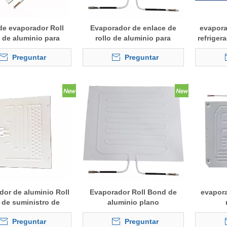
de evaporador Roll
Evaporador de enlace de
evapora
de aluminio para
rollo de aluminio para
refriger
refrigerador
refrigerador de venta
Preguntar
Preguntar
caliente
dor de aluminio Roll
Evaporador Roll Bond de
evapora
de suministro de
aluminio plano
rica para nevera
Preguntar
Preguntar