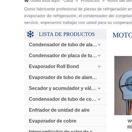
Usted está aquí:
Casa
»
Productos
»
Motor del ven
Como fabricante profesional de piezas de refrigeración en
evaporador de refrigeración, el condensador del congelador
servicio, esperamos trabajar con usted para su cooperaci
LISTA DE PRODUCTOS
MOTO
Condensador de tubo de alambre
Condensador de placa de tubo
Evaporador Roll Bond
Evaporador de tubo de alambre
Secador y acumulador y válvula de retención
Condensador de tubo de cobre enfriado por aire
Enfriador de unidad de aire
Evaporador de cobre
W
R
Intercambiador de calor de cobre