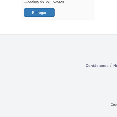
Entregar
/
Contáctenos
No
Copy