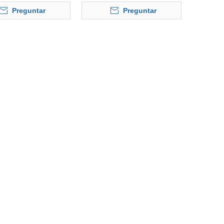
ONDENSADOR
CONDENSADOR
Preguntar
Preguntar
ORADOR DC FAN
EVAPORADOR DC FAN
MOTOR
MOTOR