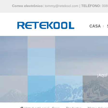
Correo electrónico:
tommy@retekool.com
|
TELÉFONO:
008
CASA
¡Aquí