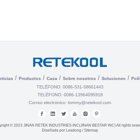
/
/
/
/
/
ticias
Productos
Casa
Sobre nosotros
Soluciones
Polí
TELÉFONO: 0086-531-58661443
TELÉFONO: 0086-13964095918
Correo electrónico:
tommy@retekool.com
right © 2023 JINAN RETEK INDUSTRIES INC(JINAN BESTAR INC) All rights rese
Diseñada por
Leadong
/
Sitemap