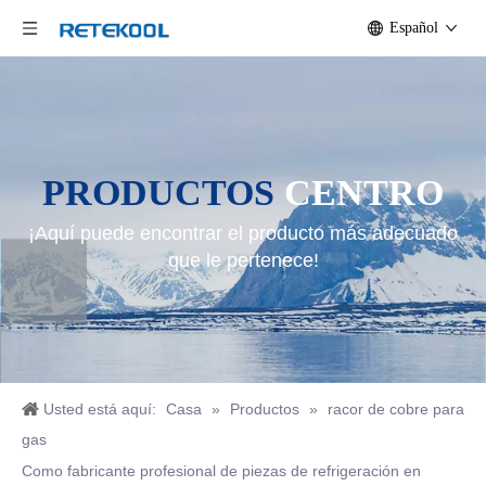
Español
PRODUCTOS
CENTRO
¡Aquí puede encontrar el producto más adecuado
que le pertenece!
Usted está aquí:
Casa
»
Productos
»
racor de cobre para
gas
Como fabricante profesional de piezas de refrigeración en