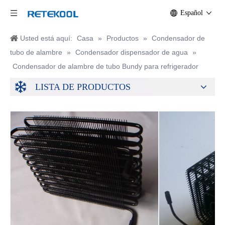
Español
Usted está aquí:
Casa
»
Productos
»
Condensador de
tubo de alambre
»
Condensador dispensador de agua
»
Condensador de alambre de tubo Bundy para refrigerador
LISTA DE PRODUCTOS