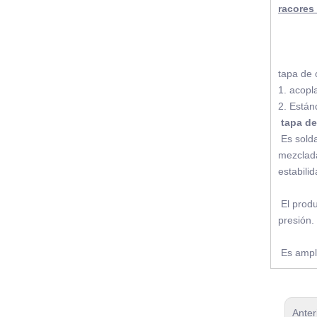
racores
tapa de 
1. acopl
2. Está
tapa de
Es sold
mezclada
estabilid
El produ
presión.
Es ampl
Anter