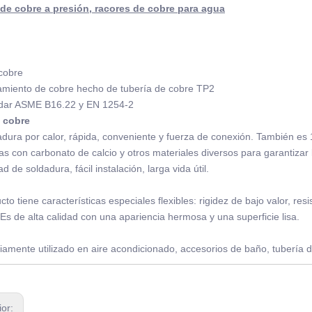
 de cobre a presión, racores de cobre para agua
cobre
amiento de cobre hecho de tubería de cobre TP2
ndar ASME B16.22 y EN 1254-2
 cobre
adura por calor, rápida, conveniente y fuerza de conexión. También es
s con carbonato de calcio y otros materiales diversos para garantizar 
ad de soldadura, fácil instalación, larga vida útil.
cto tiene características especiales flexibles: rigidez de bajo valor, res
 Es de alta calidad con una apariencia hermosa y una superficie lisa.
iamente utilizado en aire acondicionado, accesorios de baño, tubería d
ior: