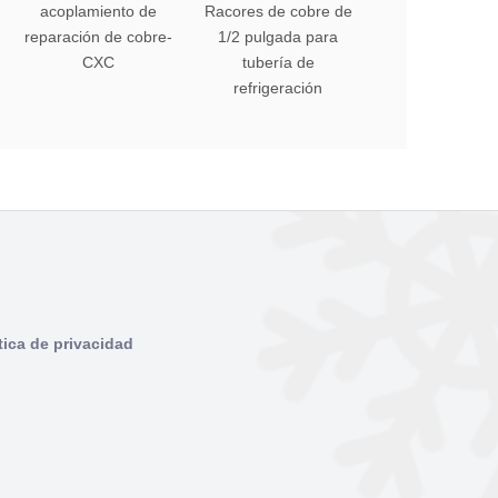
acoplamiento de
Racores de cobre de
Accesorios de t
reparación de cobre-
1/2 pulgada para
cobre de hardwa
CXC
tubería de
1/2 pulgada para
refrigeración
acondiciona
tica de privacidad