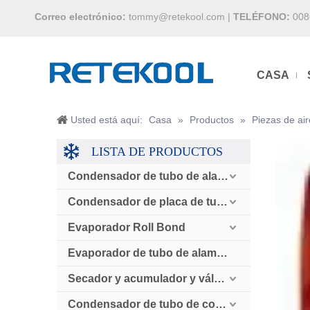
Correo electrónico:
tommy@retekool.com
|
TELÉFONO:
008
CASA
Usted está aquí:
Casa
»
Productos
»
Piezas de ai
LISTA DE PRODUCTOS
Condensador de tubo de alambre
Condensador de placa de tubo
Evaporador Roll Bond
Evaporador de tubo de alambre
Secador y acumulador y válvula de retención
Condensador de tubo de cobre enfriado por aire