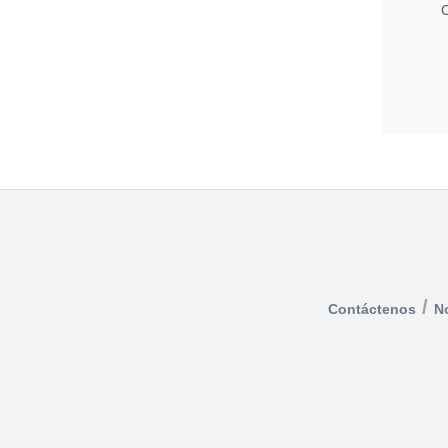
/
Contáctenos
No