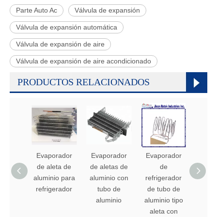
Parte Auto Ac
Válvula de expansión
Válvula de expansión automática
Válvula de expansión de aire
Válvula de expansión de aire acondicionado
PRODUCTOS RELACIONADOS
Evaporador
Evaporador
Evaporador
Evap
de aleta de
de aletas de
de
de nev
aluminio para
aluminio con
refrigerador
tub
refrigerador
tubo de
de tubo de
alumi
aluminio
aluminio tipo
alet
aleta con
alu