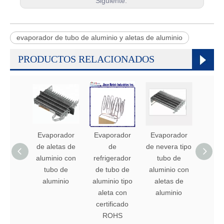
Siguiente:
evaporador de tubo de aluminio y aletas de aluminio
PRODUCTOS RELACIONADOS
Evaporador
Evaporador
Evaporador
bobi
de aletas de
de
de nevera tipo
alu
aluminio con
refrigerador
tubo de
evap
tubo de
de tubo de
aluminio con
con al
aluminio
aluminio tipo
aletas de
alu
aleta con
aluminio
r134
certificado
refrig
ROHS