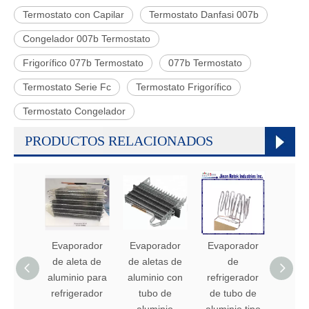
Termostato con Capilar
Termostato Danfasi 007b
Congelador 007b Termostato
Frigorífico 077b Termostato
077b Termostato
Termostato Serie Fc
Termostato Frigorífico
Termostato Congelador
PRODUCTOS RELACIONADOS
Evaporador
Evaporador
Evaporador
Evap
de aleta de
de aletas de
de
de nev
aluminio para
aluminio con
refrigerador
tub
refrigerador
tubo de
de tubo de
alumi