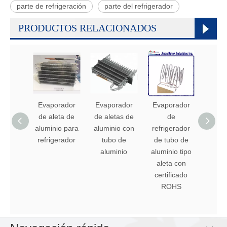
parte de refrigeración
parte del refrigerador
PRODUCTOS RELACIONADOS
Evaporador
Evaporador
Evaporador
Evap
de aleta de
de aletas de
de
de nev
aluminio para
aluminio con
refrigerador
tub
refrigerador
tubo de
de tubo de
alumi
aluminio
aluminio tipo
alet
aleta con
alu
certificado
ROHS