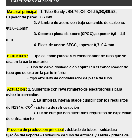
Descripción del producto
Material principal
: 1. Tubo Bundy : Φ4.76 ,Φ6 ,Φ6.35,Φ8,Φ9.52 ,
Espesor de pared : 0.7mm
2. Alambre de acero con bajo contenido de carbono:
Φ1.0~1.6mm
3. Soporte: placa de acero (SPCC), espesor 0,6 ~ 1,5
mm
4. Placa de acero: SPCC, espesor 0,3~0,4 mm
Estructura :
1. Tipo de cable plano en el condensador de tubo que se
usa en la parte posterior
2. Tipo de cable doblado o en espiral en el condensador de
tubo que se usa en la parte inferior
3. tipo envuelto de condensador de placa de tubo
Actuación :
1. Superficie con revestimiento de electroforesis para
evitar la corrosión.
2. La limpieza interna puede cumplir con los requisitos
2 ,
de R134A, CO
sistema de refrigeración
3. Puede cumplir con diferentes requisitos de capacidad
de enfriamiento.
Proceso de producción principal
: doblado de tubos - soldadura -
fijación del soporte - soldadura de tubo de entrada y salida - prueba de