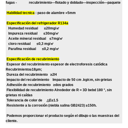
fugas - recubrimiento—flotado y doblado—inspección—paquete
Habilidad tecnica
: paso de alambre »5mm
Especificación del refrigerador R134a
Humedad residual ≤20mg/
㎡
Impureza residual ≤30mg/
㎡
Aceite mineral residual ≤7mg/
㎡
cloro residual ≤0,3 mg/
㎡
Parafina residual ≤0,2 mg/
㎡
Especificación de recubrimiento
Espesor del recubrimiento espesor de electroforesis catódica
Recubrimiento≥18μm;
Dureza del recubrimiento ≥2H
Impacto del recubrimiento Impacto de 50 cm .kg/cm, sin grietas
Adhesión de recubrimiento ≥dos grados
Flexibilidad de recubrimiento Alrededor de R = 3D bebd 180 °, sin
grietas ni caídas
Tolerancia de color de
△
E≤1.5
Resistente a la corrosión (niebla salina GB2423) ≥150h.
Podemos proporcionar el producto según el dibujo o las muestras del
cliente.