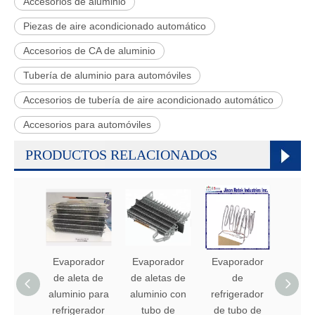
Accesorios de aluminio
Piezas de aire acondicionado automático
Accesorios de CA de aluminio
Tubería de aluminio para automóviles
Accesorios de tubería de aire acondicionado automático
Accesorios para automóviles
PRODUCTOS RELACIONADOS
Evaporador
Evaporador
Evaporador
Evap
de aleta de
de aletas de
de
de nev
aluminio para
aluminio con
refrigerador
tub
refrigerador
tubo de
de tubo de
alumi