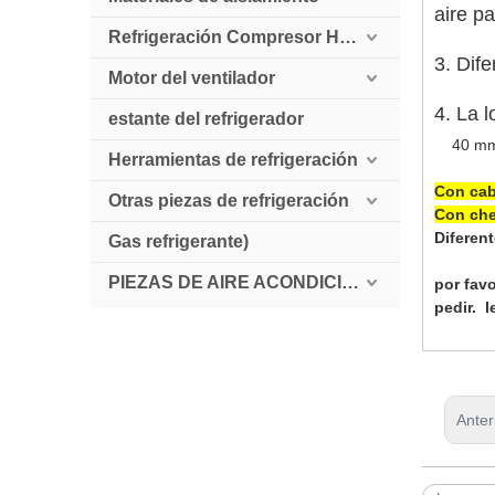
aire p
Refrigeración Compresor HollySnow
3. Dife
Motor del ventilador
4. La l
estante del refrigerador
40 m
Herramientas de refrigeración
Con cab
Otras piezas de refrigeración
Con ch
Diferent
Gas refrigerante)
PIEZAS DE AIRE ACONDICIONADO AUTOMÁTICO
por fav
pedir. 
Anter