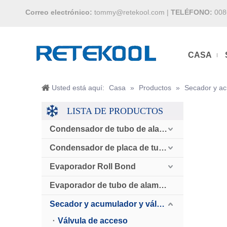
Correo electrónico:
tommy@retekool.com
|
TELÉFONO:
008
CASA
Usted está aquí:
Casa
»
Productos
»
Secador y ac
LISTA DE PRODUCTOS
Condensador de tubo de alambre
Condensador de placa de tubo
Evaporador Roll Bond
Evaporador de tubo de alambre
Secador y acumulador y válvula de retención
Válvula de acceso