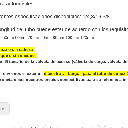
ara automóviles
rentes especificaciones disponibles: 1/4,3/16,3/8.
ongitud del tubo puede estar de acuerdo con los requisito
m
,50mm,60mm,70mm,80mm,90mm,100mm,120mm...
eza o sin cabeza
eque o sin cheque
e El tamaño de la válvula de acceso (válvula de carga, válvula de
or envíenos el exterior
diámetro y Largo para el tubo de conexi
le enviaremos nuestros precios competitivos para su referencia i
ior: