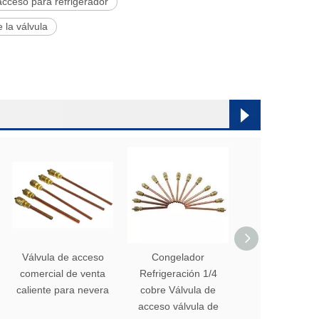
acceso para refrigerador
 la válvula
Válvula de acceso
Congelador
Válvula de acce
comercial de venta
Refrigeración 1/4
cobre para
caliente para nevera
cobre Válvula de
refrigeració
acceso válvula de