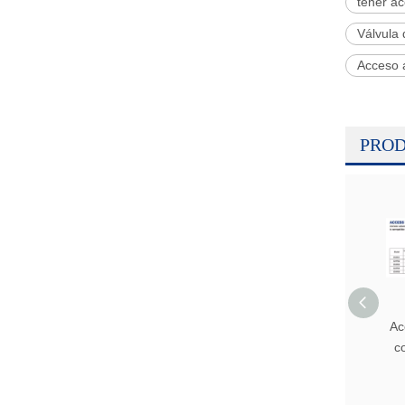
tener ac
Válvula 
Acceso a
PROD
Ac
c