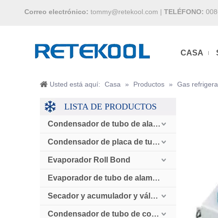
Correo electrónico:
tommy@retekool.com
|
TELÉFONO:
008
CASA
Usted está aquí:
Casa
»
Productos
»
Gas refrigera
LISTA DE PRODUCTOS
Condensador de tubo de alambre
Condensador de placa de tubo
Evaporador Roll Bond
Evaporador de tubo de alambre
Secador y acumulador y válvula de retención
Condensador de tubo de cobre enfriado por aire