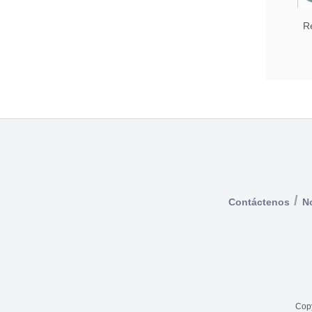
R
/
Contáctenos
No
Copy