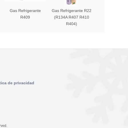
Gas Refrigerante
Gas Refrigerante R22
Gas Refrigerant
R409
(R134A R407 R410
(R134A R407 
R404)
R404)
tica de privacidad
rved.