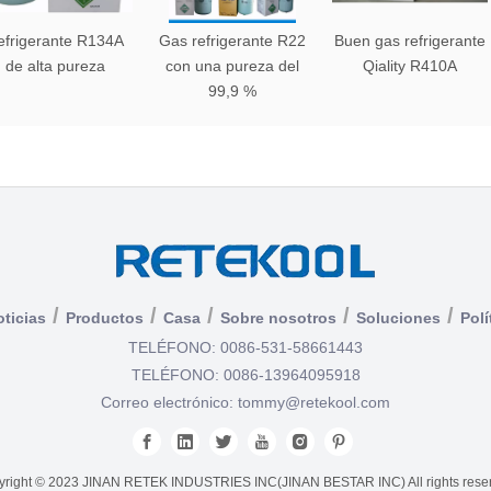
efrigerante R134A
Gas refrigerante R22
Buen gas refrigerante
de alta pureza
con una pureza del
Qiality R410A
99,9 %
/
/
/
/
/
ticias
Productos
Casa
Sobre nosotros
Soluciones
Polí
TELÉFONO: 0086-531-58661443
TELÉFONO: 0086-13964095918
Correo electrónico:
tommy@retekool.com
right © 2023 JINAN RETEK INDUSTRIES INC(JINAN BESTAR INC) All rights rese