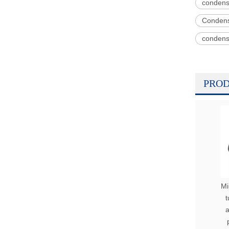
condens
Condens
condens
PROD
Mi
t
a