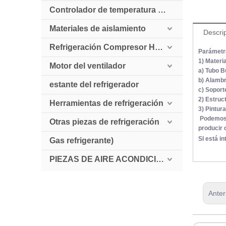
Controlador de temperatura digital
Materiales de aislamiento
Descri
Refrigeración Compresor HollySnow
Parámetro
1) Materia
Motor del ventilador
a) Tubo B
b) Alambr
estante del refrigerador
c) Soport
2) Estruc
Herramientas de refrigeración
3) Pintur
Podemos s
Otras piezas de refrigeración
producir 
SI está i
Gas refrigerante)
PIEZAS DE AIRE ACONDICIONADO AUTOMÁTICO
Anter