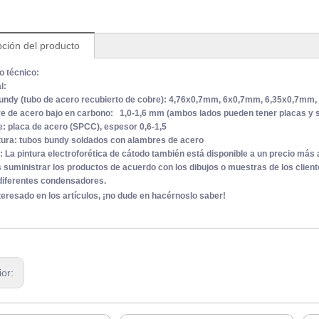
pción del producto
 técnico:
l:
undy (tubo de acero recubierto de cobre): 4,76x0,7mm, 6x0,7mm, 6,35x0,7mm
e de acero bajo en carbono: 1,0-1,6 mm (ambos lados pueden tener placas y s
e: placa de acero (SPCC), espesor 0,6-1,5
tura: tubos bundy soldados con alambres de acero
a: La pintura electroforética de cátodo también está disponible a un precio más a
uministrar los productos de acuerdo con los dibujos o muestras de los client
diferentes condensadores.
nteresado en los artículos, ¡no dude en hacérnoslo saber!
ior: