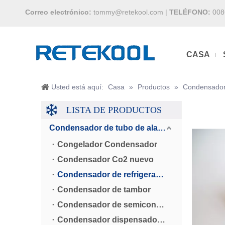
Correo electrónico:
tommy@retekool.com
|
TELÉFONO:
008
CASA
Usted está aquí:
Casa
»
Productos
»
Condensador
LISTA DE PRODUCTOS
Condensador de tubo de alambre
Congelador Condensador
Condensador Co2 nuevo
Condensador de refrigerador
Condensador de tambor
Condensador de semiconductores
Condensador dispensador de agua