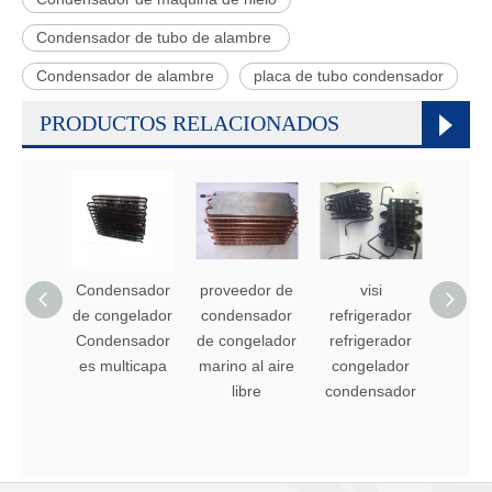
Condensador de tubo de alambre
Condensador de alambre
placa de tubo condensador
PRODUCTOS RELACIONADOS
Condensador
proveedor de
visi
part
de congelador
condensador
refrigerador
cong
Condensador
de congelador
refrigerador
refri
es multicapa
marino al aire
congelador
del
libre
condensador
cong
conde