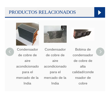
PRODUCTOS RELACIONADOS
Condensador
Condensador
Bobina de
de cobre de
de cobre de
condensador
aire
aire
de cobre de
acondicionado
acondicionado
alta
para el
para el
calidad/conde
mercado de la
mercado de la
nsador de
India
India
cobre