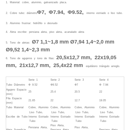
1. Material: cobre, aluminio, galvanizado placa.
Φ7, Φ7.94, Φ9.52,
2. Cobre tubo: diámetro
interno estriado o liso tubo.
3. Aluminio frustrar: hidrófilo o desnudo
4. Aleta escribe: persiana aleta, piso aleta, acanalado aleta
Ø7 1,1~1,8 mm Ø7,94 1,4~2,0 mm
5. Tono de aletas:
Ø9,52 1,4~2,3 mm
20,5x12,7 mm, 22x19,05
6. Tono de agujeros y tono de filas:
mm, 21x12,7 mm, 25,4x22 mm
equilátero triángulo arreglo.
Serie 1
Serie 2
Serie 3
Serie 4
Tubo Diámetro
Φ 9.52
Φ9.52
Φ7
Φ 7.94
Agujero Espacio
25
25.4
20.5
22
(mm)
Fila Espacio
21.65
22
12.7
19.05
(mm)
Tubo Material
Cobre, Aluminio
Cobre, Aluminio
Cobre, Aluminio
Cobre, Aluminio
Liso Tubo,
Liso Tubo,
Liso Tubo,
Liso Tubo,
Escribe de Tubo
Interno Estriado
Interno Estriado
Interno Estriado
Interno Estriado
Tubo
Tubo
Tubo
Tubo
Piso Aleta,
Persiana Aleta,
Piso Aleta,
Aleta Superficie
Persiana Aleta,
Persiana Aleta