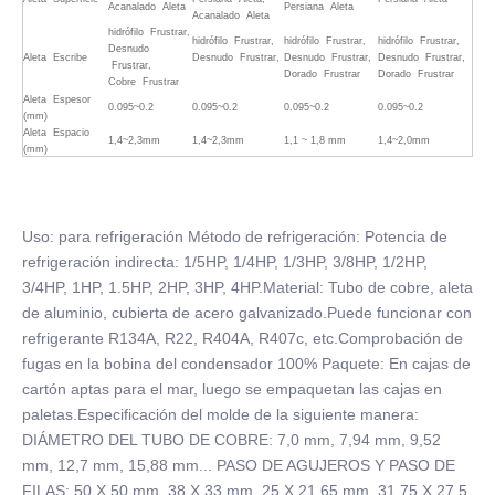
Acanalado Aleta
Persiana Aleta
Acanalado Aleta
hidrófilo Frustrar,
hidrófilo Frustrar,
hidrófilo Frustrar,
hidrófilo Frustrar,
Desnudo
Aleta Escribe
Desnudo Frustrar,
Desnudo Frustrar,
Desnudo Frustrar,
Frustrar,
Dorado Frustrar
Dorado Frustrar
Cobre Frustrar
Aleta Espesor
0.095~0.2
0.095~0.2
0.095~0.2
0.095~0.2
(mm)
Aleta Espacio
1,4~2,3mm
1,4~2,3mm
1,1 ~ 1,8 mm
1,4~2,0mm
(mm)
Uso: para refrigeración Método de refrigeración: Potencia de
refrigeración indirecta: 1/5HP, 1/4HP, 1/3HP, 3/8HP, 1/2HP,
3/4HP, 1HP, 1.5HP, 2HP, 3HP, 4HP.Material: Tubo de cobre, aleta
de aluminio, cubierta de acero galvanizado.Puede funcionar con
refrigerante R134A, R22, R404A, R407c, etc.Comprobación de
fugas en la bobina del condensador 100% Paquete: En cajas de
cartón aptas para el mar, luego se empaquetan las cajas en
paletas.Especificación del molde de la siguiente manera:
DIÁMETRO DEL TUBO DE COBRE: 7,0 mm, 7,94 mm, 9,52
mm, 12,7 mm, 15,88 mm... PASO DE AGUJEROS Y PASO DE
FILAS: 50 X 50 mm, 38 X 33 mm, 25 X 21,65 mm, 31,75 X 27,5