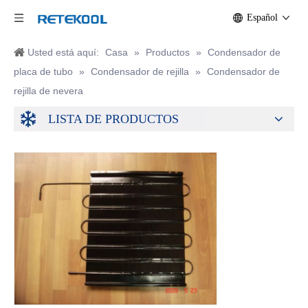
Español
Usted está aquí:
Casa
»
Productos
»
Condensador de
placa de tubo
»
Condensador de rejilla
»
Condensador de
rejilla de nevera
LISTA DE PRODUCTOS