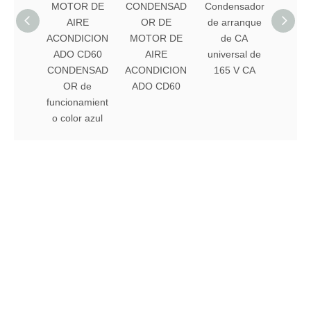
MOTOR DE
CONDENSAD
Condensador
AIRE
OR DE
de arranque
ACONDICION
MOTOR DE
de CA
ADO CD60
AIRE
universal de
CONDENSAD
ACONDICION
165 V CA
OR de
ADO CD60
funcionamient
o color azul
Navegación rápida
TELÉFONO: 0086-531-58661443
TELÉFONO: 0086-13964095918