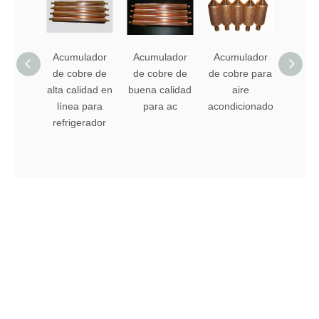
Acumulador
Acumulador
Acumulador
Acum
de cobre de
de cobre de
de cobre para
de t
alta calidad en
buena calidad
aire
cobre 
línea para
para ac
acondicionado
ofert
refrigerador
refri
Navegación rápida